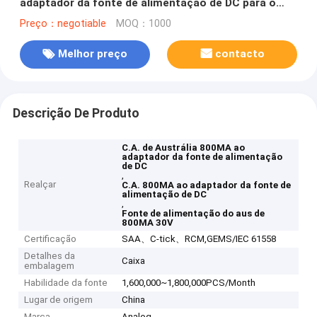
adaptador da fonte de alimentação de DC para o
aspirador de p30
Preço：negotiable
MOQ：1000
Melhor preço
contacto
Descrição De Produto
C.A. de Austrália 800MA ao
adaptador da fonte de alimentação
de DC
,
Realçar
C.A. 800MA ao adaptador da fonte de
alimentação de DC
,
Fonte de alimentação do aus de
800MA 30V
Certificação
SAA、C-tick、RCM,GEMS/IEC 61558
Detalhes da
Caixa
embalagem
Habilidade da fonte
1,600,000~1,800,000PCS/Month
Lugar de origem
China
Marca
Analog