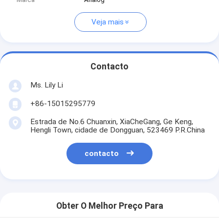
Veja mais
Contacto
Ms. Lily Li
+86-15015295779
Estrada de No.6 Chuanxin, XiaCheGang, Ge Keng,
Hengli Town, cidade de Dongguan, 523469 P.R.China
contacto
Obter O Melhor Preço Para