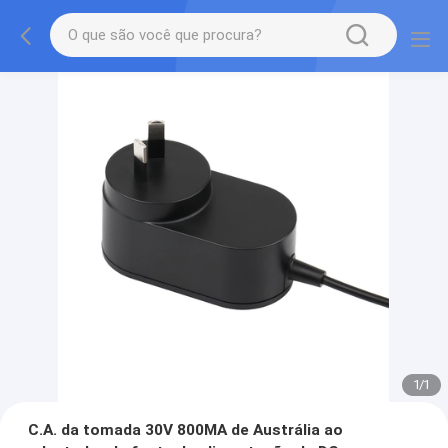
1
/
1
C.A. da tomada 30V 800MA de Austrália ao