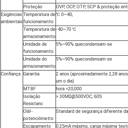
Proteção
OVP, OCP, OTP, SCP & proteção ent
Exigências
Temperatura de
℃ 0~40,
ambientais
funcionamento
Temperatura de
-40~70 ℃
armazenamento
Umidade de
5%~90% quecondensam-se
funcionamento
Umidade do
5%~90% quecondensam-se
armazenamento
Confiança
Garantia
2 anos (aproximadamente 2,28 anos
um o dia)
MTBF
hora >20,000
Isolação
> 30MΩ@500VDC; 60S
Resistanc
Olá!-
Standard de segurança diferente da
potenciômetro
Escapamento
0.25mA máximo, carga máxima te