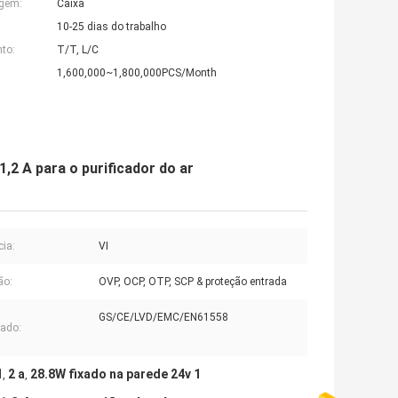
agem:
Caixa
10-25 dias do trabalho
to:
T/T, L/C
1,600,000~1,800,000PCS/Month
,2 A para o purificador do ar
cia:
VI
ão:
OVP, OCP, OTP, SCP & proteção entrada
GS/CE/LVD/EMC/EN61558
cado:
1
2 a
28.8W fixado na parede 24v 1
,
,