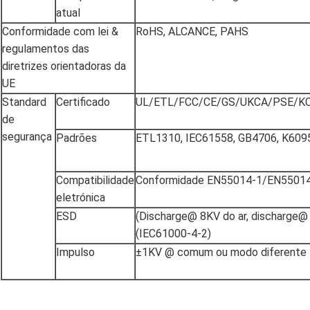
atual
Conformidade com lei &
RoHS, ALCANCE, PAHS
regulamentos das
diretrizes orientadoras da
UE
Standard
Certificado
UL/ETL/FCC/CE/GS/UKCA/PSE/KC
de
segurança
Padrões
ETL1310, IEC61558, GB4706, K609
Compatibilidade
Conformidade EN55014-1/EN5501
eletrónica
ESD
(Discharge@ 8KV do ar, discharge@
(IEC61000-4-2)
Impulso
±1KV @ comum ou modo diferente