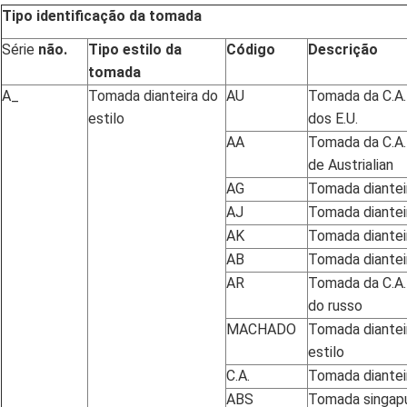
Tipo identificação da tomada
Série
não.
Tipo estilo da
Código
Descrição
tomada
A_
Tomada dianteira do
AU
Tomada da C.A. 
estilo
dos E.U.
AA
Tomada da C.A. 
de Austrialian
AG
Tomada dianteir
AJ
Tomada dianteir
AK
Tomada dianteir
AB
Tomada dianteir
AR
Tomada da C.A. 
do russo
MACHADO
Tomada diantei
estilo
C.A.
Tomada dianteir
ABS
Tomada singap