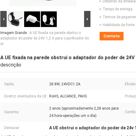
Detalhes da embal
Tempo de entrega:
Termos de pagamen
Habilidade da fonte:
Imagem Grande :
A UE fixada na parede obstrui o
Contato
adaptador do poder de 24V 1,2 A para o purificador do
ar
A UE fixada na parede obstrui o adaptador do poder de 24V 1
descrição
Saída:
28.8W, 24VDC1.2A
Eficiên
Diretriz orientadora da UE:
RoHS, ALCANCE, PAHS
Proteç
2 anos (aproximadamente 2,28 anos para
Garantia:
Certifi
24 hora-operações um o dia)
A UE obstrui o adaptador do poder de 24v 
Destacar: