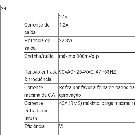
24
24V
Corrente de
1.2A
saída
Potência de
22.8W
saída
Ondinha/ruído
máximo 300mVp-p.
Tensão entrada
90VAC~264VAC, 47~63HZ
& frequência
Corrente
Refira por favor a folha de dados d
máxima da C.A.
aprovação
Corrente
40A (RMS) máximo, carga máxima
entrada do
Inrush
Eficiência
VI