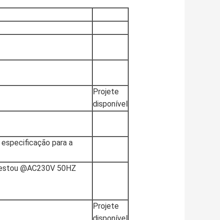
Projete
disponível
a especificação para a
 testou @AC230V 50HZ
Projete
disponível