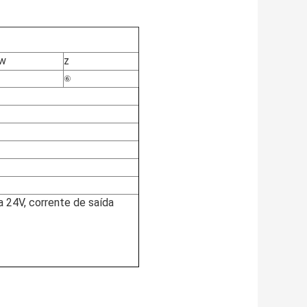
w
z
⑥
 24V, corrente de saída