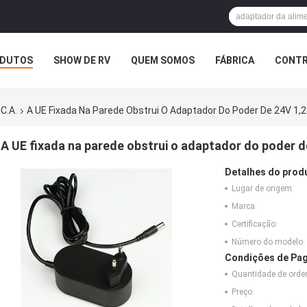
DUTOS
SHOW DE RV
QUEM SOMOS
FÁBRICA
CONTR
SOS
C.A.
A UE Fixada Na Parede Obstrui O Adaptador Do Poder De 24V 1,2 
A UE fixada na parede obstrui o adaptador do poder de
Detalhes do prod
Lugar de origem:
Marca:
Certificação:
Número do modelo:
Condições de Pag
Quantidade de ord
Preço: