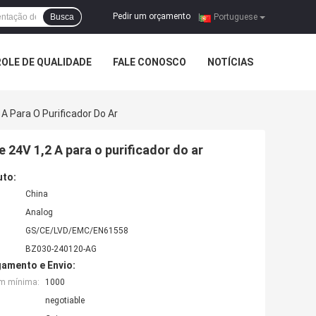
Pedir um orçamento
Busca
|
Portuguese
OLE DE QUALIDADE
FALE CONOSCO
NOTÍCIAS
A Para O Purificador Do Ar
 24V 1,2 A para o purificador do ar
uto:
China
Analog
GS/CE/LVD/EMC/EN61558
BZ030-240120-AG
amento e Envio:
em mínima:
1000
negotiable