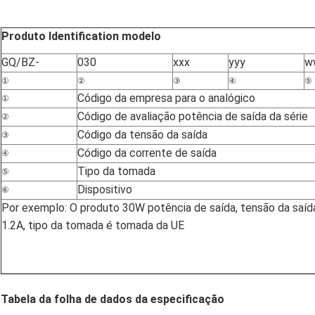
Produto Identification modelo
GQ/BZ-
030
xxx
yyy
w
①
②
③
④
⑤
Código da empresa para o analógico
①
Código de avaliação potência de saída da série
②
Código da tensão da saída
③
Código da corrente de saída
④
Tipo da tomada
⑤
Dispositivo
⑥
Por exemplo: O produto 30W potência de saída, tensão da saída
1.2A, tipo da tomada é tomada da UE
Tabela da folha de dados da especificação