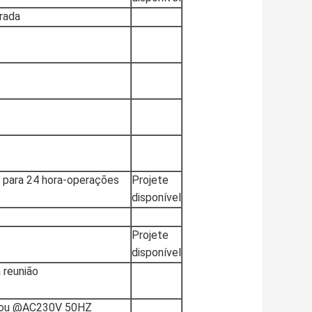
rada
 para 24 hora-operações
Projete
disponível
Projete
disponível
 reunião
stou @AC230V 50HZ