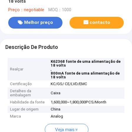
18 volts
Preço：negotiable
MOQ：1000
Melhor preço
contacto
Descrição De Produto
K62368 fonte de uma alimentação de
18 volts
Realçar
,
800mA fonte de uma alimentação de
18 volts
Certificação
KC/GS/ CE/LVD/EMC
Detalhes da
Caixa
embalagem
Habilidade da fonte
1,600,000~1,800,000PCS/Month
Lugar de origem
China
Marca
Analog
Veja mais