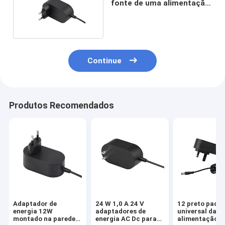
fonte de uma alimentação
de 18 volts
Continue
Produtos Recomendados
Adaptador de
24 W 1,0 A 24 V
12 preto padr
energia 12W
adaptadores de
universal da f
montado na parede
energia AC Dc para
alimentação