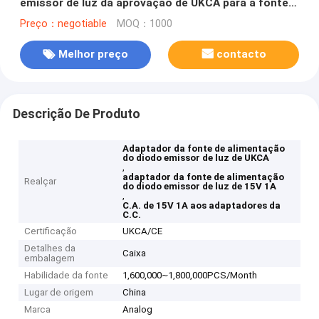
emissor de luz da aprovação de UKCA para a fonte
de alimentação de comutação conduzida
Preço：negotiable
MOQ：1000
Melhor preço
contacto
Descrição De Produto
Adaptador da fonte de alimentação
do diodo emissor de luz de UKCA
,
adaptador da fonte de alimentação
Realçar
do diodo emissor de luz de 15V 1A
,
C.A. de 15V 1A aos adaptadores da
C.C.
Certificação
UKCA/CE
Detalhes da
Caixa
embalagem
Habilidade da fonte
1,600,000~1,800,000PCS/Month
Lugar de origem
China
Marca
Analog