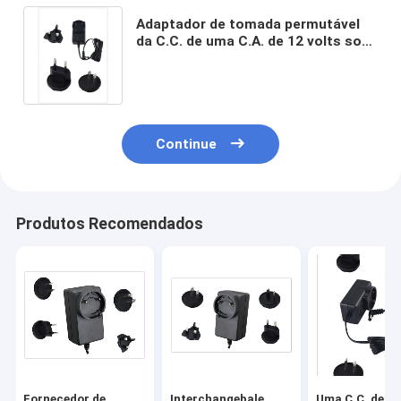
Adaptador de tomada permutável
da C.C. de uma C.A. de 12 volts sob
a aprovação do padrão do IEC
62368
Continue
Produtos Recomendados
Fornecedor de
Interchangebale
Uma C.C. de 12