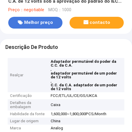
C.A. de 12 volts sob a aprovação do padrão do IEC
62368
Preço：negotiable
MOQ：1000
Melhor preço
contacto
Descrição De Produto
Adaptador permutável do poder da
C.C. da C.A.
,
adaptador permutável de um poder
Realçar
de 12 volts
,
C.C. da C.A. adaptador de um poder
de 12 volts
Certificação
FCC/ETL/UL/CE/GS/UKCA
Detalhes da
Caixa
embalagem
Habilidade da fonte
1,600,000~1,800,000PCS/Month
Lugar de origem
China
Marca
Analog