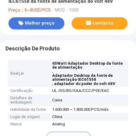
IEC61558 da fonte de alimentação do volt 48V
Preço：6~8USD/PCS
MOQ：1000
Melhor preço
contacto
Descrição De Produto
65Watt Adaptador Desktop da fonte
de alimentação
,
Realçar
Adaptador Desktop da fonte de
alimentação IEC61558
,
adaptador do poder do volt 48V
Certificação
UL /GS/BS/SAA/CCC/PSE/EAC
Detalhes da
Caixa
embalagem
Habilidade da fonte
1.600.000 ~ 1.800.000 PCS/mês
Lugar de origem
China
Marca
Analog