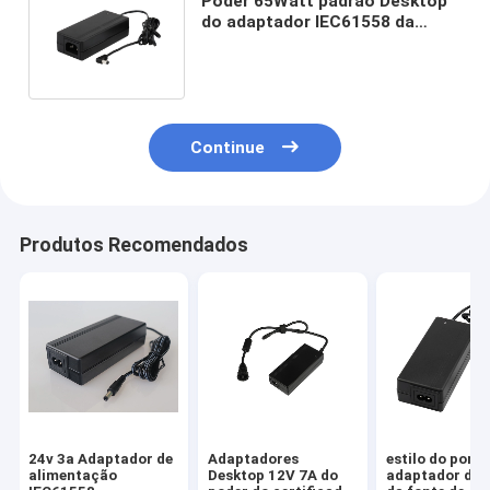
Poder 65Watt padrão Desktop
do adaptador IEC61558 da
fonte de alimentação do volt
48V
Continue
Produtos Recomendados
24v 3a Adaptador de
Adaptadores
estilo do portá
alimentação
Desktop 12V 7A do
adaptador do 